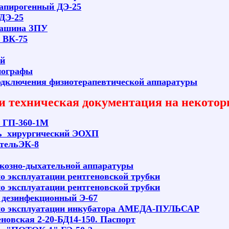
апирогенный ДЭ-25
ДЭ-25
машина ЗПУ
 ВК-75
й
иографы
дключения физиотерапевтической аппаратуры
и техническая документация на некото
 ГП-360-1М
ь хирургический ЭОХП
тельЭК-8
козно-дыхательной аппаратуры
о эксплуатации рентгеновской трубки
о эксплуатации рентгеновской трубки
 дезинфекционный Э-67
по эксплуатации инкубатора АМЕДА-ПУЛЬСАР
еновская 2-20-БД14-150. Паспорт