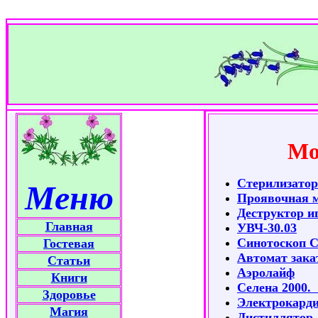
Мо
Стерилизатор
Меню
Проявочная 
Деструктор и
Главная
УВЧ-30.03
Синотоскоп 
Гостевая
Автомат зака
Статьи
Аэролайф
Книги
Селена 2000.
Здоровье
Электрокарди
Магия
Дистиллятор