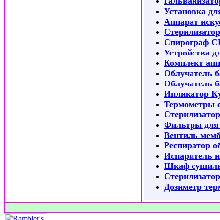
Гальванизат
Установка дл
Аппарат иску
Стерилизатор
Спирограф С
Устройства д
Комплект апп
Облучатель 
Облучатель 
Ипликатор К
Термометры 
Стерилизатор
Фильтры для 
Вентиль мемб
Респиратор о
Испаритель 
Шкаф сушиль
Стерилизатор
Дозиметр те