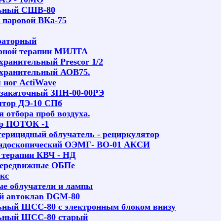
ьный СШВ-80
 паровой ВКа-75
раторный
ерной терапии МИЛТА
хранительный Prescor 1/2
охранительный АОВ75.
 ног ActiWave
 закаточный ЗПН-00-00РЭ
ятор ДЭ-10 СПб
 отбора проб воздуха.
ор ПОТОК -1
ерицидный облучатель - рециркулятор
эндоскопический ОЭМГ- ВО-01 АКСИ
 терапии КВЧ - НД
передвижные ОБПе
кс
е облучатели и лампы
й автоклав
DGM-80
ный ШСС-80 с электронным блоком внизу
ьный ШСС-80 старый