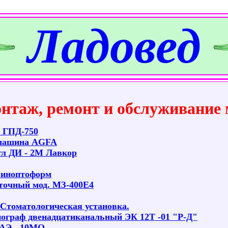
Ладовед
нтаж, ремонт и обслуживание 
 ГПД-750
машина
AGFA
гл ДИ - 2М Лавкор
Синоптоформ
точный мод. МЗ-400Е4
 Стоматологическая установка.
ограф двенадцатиканальный ЭК 12Т -01 "Р-Д"
 АЭ - 10МО