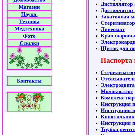
Дистиллятор 
Магазин
Дистиллятор 
Наука
Закаточная 
Tехника
Стерилизатор
Медтехника
Линеомат
Кран шаровы
Фото
Электрокард
Ссылки
Щиток для по
Паспорта 
Стерилизатор
Отсасывател
Контакты
Электродвига
Молокоотсос
Комплекс нар
Инструкция п
Инструкция п
Кипятильник
Инструкция 
Трубка рентг