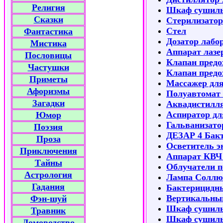
Религия
Шкаф сушил
Сказки
Стерилизатор
Стел
Фантастика
Дозатор лабо
Мистика
Аппарат лаз
Пословицы
Клапан предо
Частушки
Клапан пред
Приметы
Массажер для
Афоризмы
Полуавтомат
Загадки
Аквадистилл
Аспиратор для
Юмор
Гальванизат
Поэзия
ДЕЗАР 4 Бакт
Проза
Осветитель 
Приключения
Аппарат КВЧ
Тайны
Облучатели 
Астрология
Лампа Соллю
Гадания
Бактерицидны
Вертикальны
Фэн-шуй
Шкаф сушиль
Травник
Шкаф сушил
Домоводство