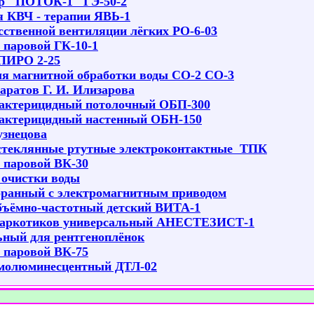
ор "ПОТОК-1" ГЭ-50-2
я КВЧ - терапии ЯВЬ-1
сственной вентиляции лёгких РО-6-03
 паровой ГК-10-1
ПИРО 2-25
ля магнитной обработки воды СО-2 СО-3
аратов Г. И. Илизарова
бактерицидный потолочный ОБП-300
бактерицидный настенный ОБН-150
узнецова
стеклянные ртутные электроконтактные ТПК
 паровой ВК-30
очистки воды
ранный с электромагнитным приводом
бъёмно-частотный детский ВИТА-1
наркотиков универсальный АНЕСТЕЗИСТ-1
ный для рентгеноплёнок
 паровой ВК-75
рмолюминесцентный ДТЛ-02