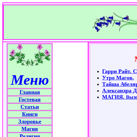
Гарри Райт. 
Меню
Утро Магов.
Тайша Абеляр
Александра Д
Главная
МАГИЯ.
Вызо
Гостевая
Статьи
Книги
Здоровье
Магия
Религия