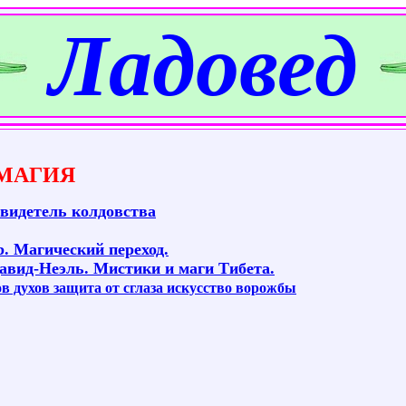
Ладовед
МАГИЯ
Свидетель колдовства
. Магический переход.
авид-Неэль. Мистики и маги Тибета.
в духов защита от сглаза искусство ворожбы