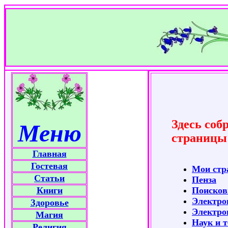
Здесь соб
Меню
страницы 
Главная
Гостевая
Мои стр
Статьи
Пенза
Книги
Поисков
Электро
Здоровье
Электро
Магия
Наук и т
Религия