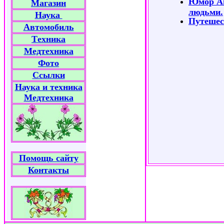
Юмор Ан
Магазин
людьми.
Наука
Путешест
Автомобиль
Tехника
Медтехника
Фото
Ссылки
Наука и техника
Медтехника
Помощь сайту
Контакты