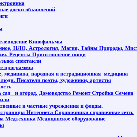
ектроника
ные доски объявлений
иги
ы
елевидение Кинофильмы
нное,
НЛО, Астрология, Магия, Тайны Природы, Мист
ия. Рецепты Приготовление пищи
узыка спектакли
е программы
е, медицина, народная и нетрадиционная медицина
 люди. Писатели поэты, художники, артисты
ность
а сад и огород. Домоводство Ремонт Стройка Семена
или
ственные и частные учреждения и фонды.
страницы Интернета Справочники справочные сети.
а Медтехника Медицинское оборудование
ны