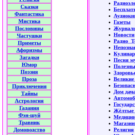
Радиоэл
Сказки
Бесплат
Фантастика
Аудиокн
Мистика
Газеты
Пословицы
Журнал
Новости
Частушки
Радио Т
Приметы
Непозна
Афоризмы
Кулинар
Загадки
Песня м
Юмор
Полезны
Поэзия
Здоровь
Проза
Великие
Безопас
Приключения
Дом дач
Тайны
Автомоб
Астрология
Государ
Гадания
Жёлтые 
Фэн-шуй
Медицин
Травник
Магази
Домоводство
Религия