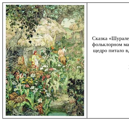
Сказка «Шурале»
фольклорном мат
щедро питало в