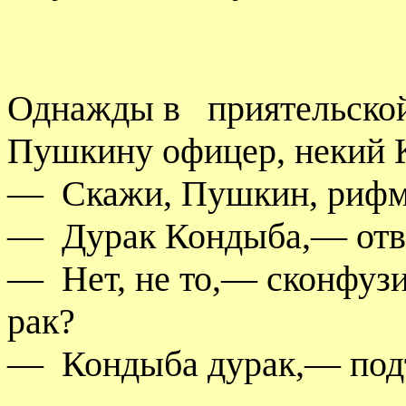
Однажды в
приятельско
Пушкину офицер, некий 
—
Скажи, Пушкин, рифму
—
Дурак Кондыба,— отве
—
Нет, не то,— сконфуз
рак?
—
Кондыба дурак,— под