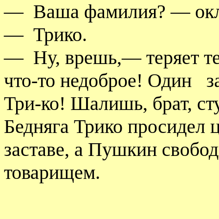
—
Ваша фамилия? — окл
—
Трико.
—
Ну, врешь,— теряет т
что-то недоброе! Один
з
Три-ко! Шалишь, брат, ст
Бедняга Трико просидел 
заставе, а Пушкин свобод
товарищем.