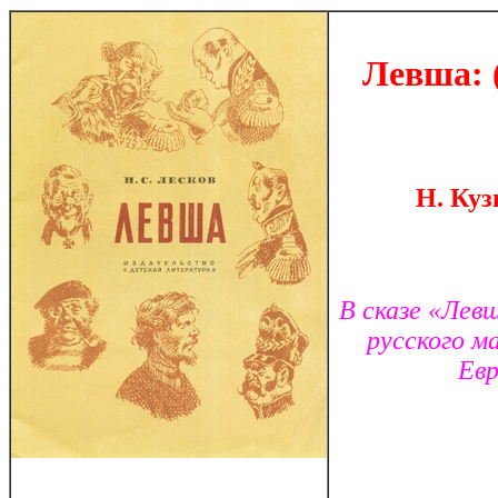
Левша: 
Н. Куз
В сказе «Лев
русского м
Евр