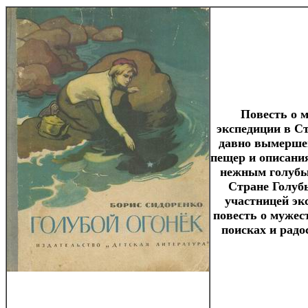
Повесть о 
экспедиции в Ст
давно вымершем
пещер и описания
нежным голубым
Стране Голубы
участницей эк
повесть о мужес
поисках и радо